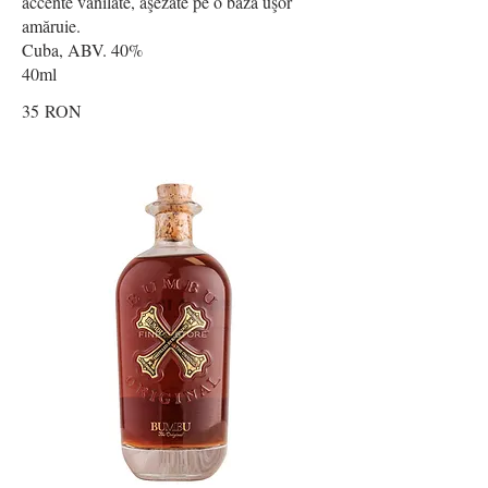
accente vanilate, aşezate pe o bază uşor
amăruie.
Cuba, ABV. 40%
40ml
35 RON