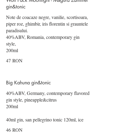
Wolf Pack Moonlight - Măgura Zamfirei
gin&tonic
Note de coacaze negre, vanilie, scortisoara,
piper roz, ghimbir, iris florentin si grauntele
paradisului.
40%ABV, Romania, contemporary gin
style,
200ml
47 RON
Big Kahuna gin&tonic
40%ABV, Germany, contemporary flavored
gin style, pineapple&citrus
200ml
40ml gin, san pellegrino tonic 120ml, ice
46 RON