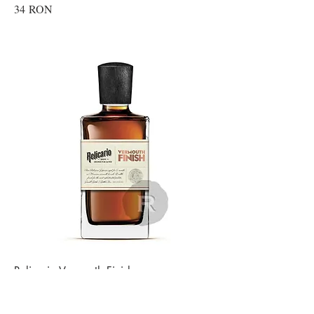
34 RON
Relicario Vermouth Finish
40ml, Republica Dominicana, 5-10ani,
finish 6 luni cask ex-vermouth