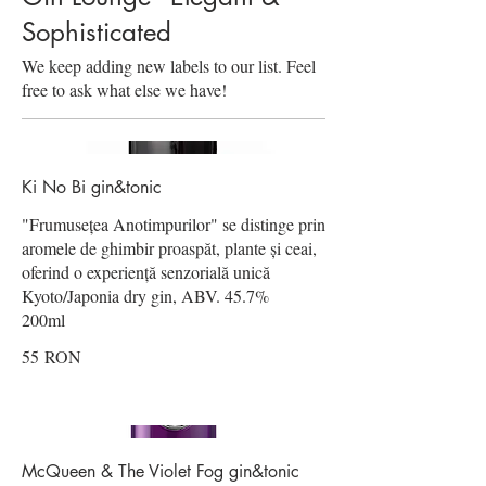
Sophisticated
We keep adding new labels to our list. Feel
free to ask what else we have!
Ki No Bi gin&tonic
"Frumusețea Anotimpurilor" se distinge prin
aromele de ghimbir proaspăt, plante și ceai,
oferind o experiență senzorială unică
Kyoto/Japonia dry gin, ABV. 45.7%
200ml
55 RON
McQueen & The Violet Fog gin&tonic